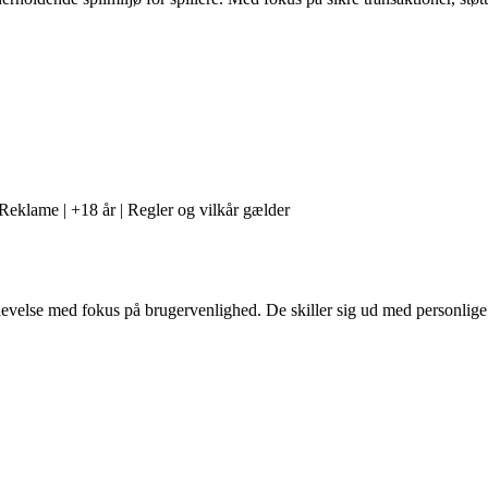
Reklame | +18 år | Regler og vilkår gælder
plevelse med fokus på brugervenlighed. De skiller sig ud med personli