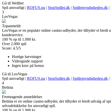
Gå til Weltbet
Spil ansvarligt |
ROFUS.nu
|
StopSpillet.dk
|
Spillemyndigheden.dk
| 
3
LeoVegas
Topanmeldt
LeoVegas er en populær online casino-udbyder, der tilbyder et bredt u
kundeservice.
100 % op til 1.000 kr.
Over 2.000 spil
Score: 4.5/5
Hurtige hævninger
Videoguide support
Ingen krav på bonus
Gå til LeoVegas
Spil ansvarligt |
ROFUS.nu
|
StopSpillet.dk
|
Spillemyndigheden.dk
| 
4
Betinia
Fremragende anmeldelser
Betinia er en online casino-udbyder, der tilbyder et bredt udvalg af sp
selvudelukkelse for ansvarligt spil.
100 % op til 1.000 kr.