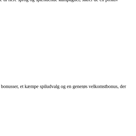
ge bonusser, et kæmpe spiludvalg og en generøs velkomstbonus, der