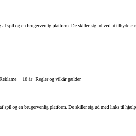
af spil og en brugervenlig platform. De skiller sig ud ved at tilbyde cas
Reklame | +18 år | Regler og vilkår gælder
f spil og en brugervenlig platform. De skiller sig ud med links til hjælp,