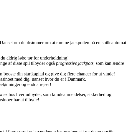
der! Uanset om du drømmer om at ramme jackpotten på en spilleautomat
 du aldrig løbe tør for underholdning!
ge af disse spil tilbyder også
progressive jackpots
, som kan ændre
n booste din startkapital og give dig flere chancer for at vinde!
 casinoet med dig, uanset hvor du er i Danmark.
elønninger og endda rejser!
oner
hos hver udbyder, som kundeanmeldelser, sikkerhed og
sinoer har at tilbyde!
te til flere sprog og spændende kampagner, sikrer de en positiv