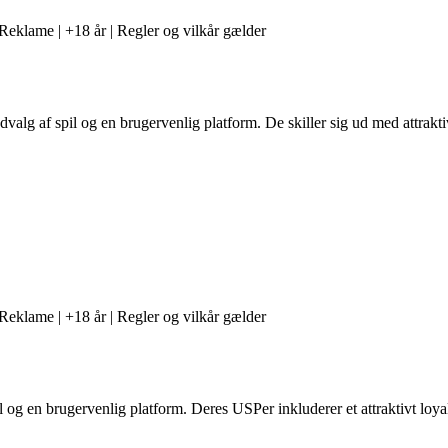
Reklame | +18 år | Regler og vilkår gælder
dvalg af spil og en brugervenlig platform. De skiller sig ud med attrak
Reklame | +18 år | Regler og vilkår gælder
il og en brugervenlig platform. Deres USPer inkluderer et attraktivt loya