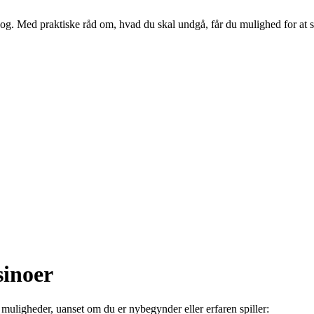
bog. Med praktiske råd om, hvad du skal undgå, får du mulighed for at spi
sinoer
muligheder, uanset om du er nybegynder eller erfaren spiller: