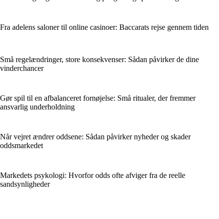
Fra adelens saloner til online casinoer: Baccarats rejse gennem tiden
Små regelændringer, store konsekvenser: Sådan påvirker de dine
vinderchancer
Gør spil til en afbalanceret fornøjelse: Små ritualer, der fremmer
ansvarlig underholdning
Når vejret ændrer oddsene: Sådan påvirker nyheder og skader
oddsmarkedet
Markedets psykologi: Hvorfor odds ofte afviger fra de reelle
sandsynligheder