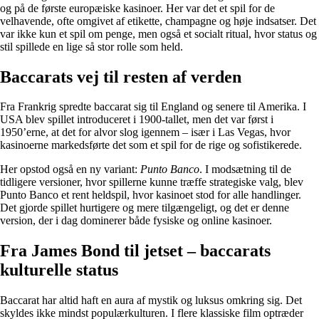
og på de første europæiske kasinoer. Her var det et spil for de
velhavende, ofte omgivet af etikette, champagne og høje indsatser. Det
var ikke kun et spil om penge, men også et socialt ritual, hvor status og
stil spillede en lige så stor rolle som held.
Baccarats vej til resten af verden
Fra Frankrig spredte baccarat sig til England og senere til Amerika. I
USA blev spillet introduceret i 1900-tallet, men det var først i
1950’erne, at det for alvor slog igennem – især i Las Vegas, hvor
kasinoerne markedsførte det som et spil for de rige og sofistikerede.
Her opstod også en ny variant:
Punto Banco
. I modsætning til de
tidligere versioner, hvor spillerne kunne træffe strategiske valg, blev
Punto Banco et rent heldspil, hvor kasinoet stod for alle handlinger.
Det gjorde spillet hurtigere og mere tilgængeligt, og det er denne
version, der i dag dominerer både fysiske og online kasinoer.
Fra James Bond til jetset – baccarats
kulturelle status
Baccarat har altid haft en aura af mystik og luksus omkring sig. Det
skyldes ikke mindst populærkulturen. I flere klassiske film optræder