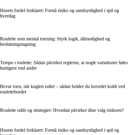
Husets fordel forklaret: Forstå risiko og sandsynlighed i spil og
hverdag
Roulette som mental træning: Styrk logik, tålmodighed og
beslutningstagning
Tempo i roulette: Sådan påvirker reglerne, at nogle variationer føles
hurtigere end andre
Bevar roen, når kuglen ruller – sådan holder du hovedet koldt ved
roulettebordet
Roulette odds og strategier: Hvordan påvirker dine valg risikoen?
Husets fordel forklaret: Forstå risiko og sandsynlighed i spil og