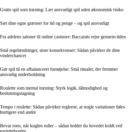
Gratis spil som træning: Lær ansvarligt spil uden økonomisk risiko
Sæt dine egne grænser for tid og penge – og spil ansvarligt
Fra adelens saloner til online casinoer: Baccarats rejse gennem tiden
Små regelændringer, store konsekvenser: Sådan påvirker de dine
vinderchancer
Gør spil til en afbalanceret fornøjelse: Små ritualer, der fremmer
ansvarlig underholdning
Roulette som mental træning: Styrk logik, tålmodighed og
beslutningstagning
Tempo i roulette: Sådan påvirker reglerne, at nogle variationer føles
hurtigere end andre
Bevar roen, når kuglen ruller – sådan holder du hovedet koldt ved
roulettebordet