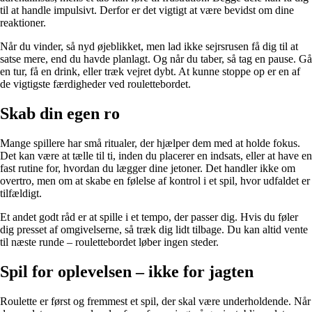
til at handle impulsivt. Derfor er det vigtigt at være bevidst om dine
reaktioner.
Når du vinder, så nyd øjeblikket, men lad ikke sejrsrusen få dig til at
satse mere, end du havde planlagt. Og når du taber, så tag en pause. Gå
en tur, få en drink, eller træk vejret dybt. At kunne stoppe op er en af
de vigtigste færdigheder ved roulettebordet.
Skab din egen ro
Mange spillere har små ritualer, der hjælper dem med at holde fokus.
Det kan være at tælle til ti, inden du placerer en indsats, eller at have en
fast rutine for, hvordan du lægger dine jetoner. Det handler ikke om
overtro, men om at skabe en følelse af kontrol i et spil, hvor udfaldet er
tilfældigt.
Et andet godt råd er at spille i et tempo, der passer dig. Hvis du føler
dig presset af omgivelserne, så træk dig lidt tilbage. Du kan altid vente
til næste runde – roulettebordet løber ingen steder.
Spil for oplevelsen – ikke for jagten
Roulette er først og fremmest et spil, der skal være underholdende. Når