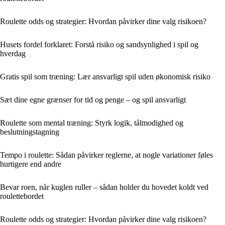
Roulette odds og strategier: Hvordan påvirker dine valg risikoen?
Husets fordel forklaret: Forstå risiko og sandsynlighed i spil og
hverdag
Gratis spil som træning: Lær ansvarligt spil uden økonomisk risiko
Sæt dine egne grænser for tid og penge – og spil ansvarligt
Roulette som mental træning: Styrk logik, tålmodighed og
beslutningstagning
Tempo i roulette: Sådan påvirker reglerne, at nogle variationer føles
hurtigere end andre
Bevar roen, når kuglen ruller – sådan holder du hovedet koldt ved
roulettebordet
Roulette odds og strategier: Hvordan påvirker dine valg risikoen?