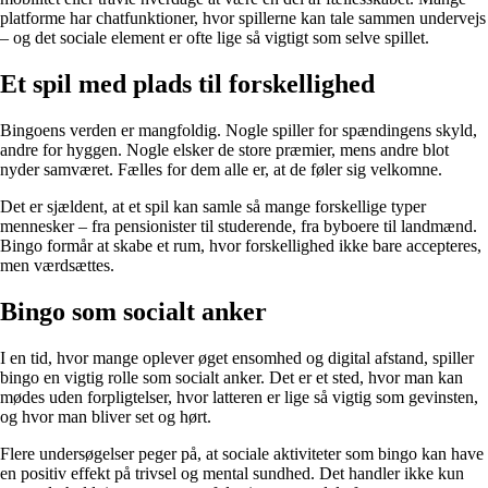
platforme har chatfunktioner, hvor spillerne kan tale sammen undervejs
– og det sociale element er ofte lige så vigtigt som selve spillet.
Et spil med plads til forskellighed
Bingoens verden er mangfoldig. Nogle spiller for spændingens skyld,
andre for hyggen. Nogle elsker de store præmier, mens andre blot
nyder samværet. Fælles for dem alle er, at de føler sig velkomne.
Det er sjældent, at et spil kan samle så mange forskellige typer
mennesker – fra pensionister til studerende, fra byboere til landmænd.
Bingo formår at skabe et rum, hvor forskellighed ikke bare accepteres,
men værdsættes.
Bingo som socialt anker
I en tid, hvor mange oplever øget ensomhed og digital afstand, spiller
bingo en vigtig rolle som socialt anker. Det er et sted, hvor man kan
mødes uden forpligtelser, hvor latteren er lige så vigtig som gevinsten,
og hvor man bliver set og hørt.
Flere undersøgelser peger på, at sociale aktiviteter som bingo kan have
en positiv effekt på trivsel og mental sundhed. Det handler ikke kun