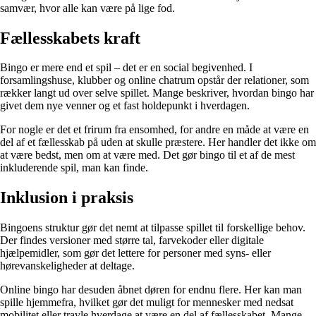
samvær, hvor alle kan være på lige fod.
Fællesskabets kraft
Bingo er mere end et spil – det er en social begivenhed. I
forsamlingshuse, klubber og online chatrum opstår der relationer, som
rækker langt ud over selve spillet. Mange beskriver, hvordan bingo har
givet dem nye venner og et fast holdepunkt i hverdagen.
For nogle er det et frirum fra ensomhed, for andre en måde at være en
del af et fællesskab på uden at skulle præstere. Her handler det ikke om
at være bedst, men om at være med. Det gør bingo til et af de mest
inkluderende spil, man kan finde.
Inklusion i praksis
Bingoens struktur gør det nemt at tilpasse spillet til forskellige behov.
Der findes versioner med større tal, farvekoder eller digitale
hjælpemidler, som gør det lettere for personer med syns- eller
hørevanskeligheder at deltage.
Online bingo har desuden åbnet døren for endnu flere. Her kan man
spille hjemmefra, hvilket gør det muligt for mennesker med nedsat
mobilitet eller travle hverdage at være en del af fællesskabet. Mange