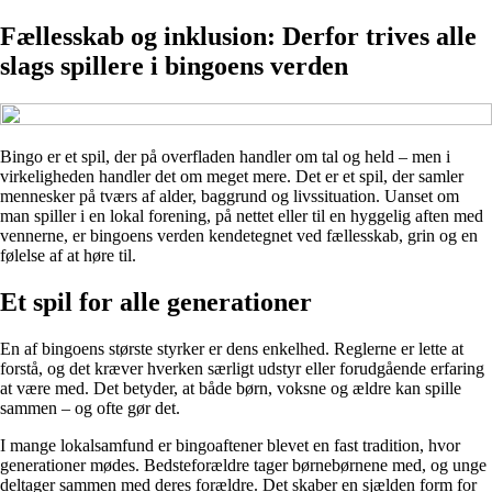
Fællesskab og inklusion: Derfor trives alle
slags spillere i bingoens verden
Bingo er et spil, der på overfladen handler om tal og held – men i
virkeligheden handler det om meget mere. Det er et spil, der samler
mennesker på tværs af alder, baggrund og livssituation. Uanset om
man spiller i en lokal forening, på nettet eller til en hyggelig aften med
vennerne, er bingoens verden kendetegnet ved fællesskab, grin og en
følelse af at høre til.
Et spil for alle generationer
En af bingoens største styrker er dens enkelhed. Reglerne er lette at
forstå, og det kræver hverken særligt udstyr eller forudgående erfaring
at være med. Det betyder, at både børn, voksne og ældre kan spille
sammen – og ofte gør det.
I mange lokalsamfund er bingoaftener blevet en fast tradition, hvor
generationer mødes. Bedsteforældre tager børnebørnene med, og unge
deltager sammen med deres forældre. Det skaber en sjælden form for