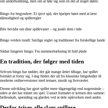
om underholdning, men om at føle sig som en del af noget større.
Bingo for begyndere: Et sjovt spil, der hjælper børn med at lære
tålmodighed og spilleregler
Bliv bevidst om dine spillevaner – og justér dem i tide
Bingo verden rundt: Særlige regler og traditioner fra forskellige lande
Sådan fungerer bingo: Fra nummertrækning til fuld plade
En tradition, der følger med tiden
Selvom bingo har rødder, der går mange årtier tilbage, har spillet
formået at forny sig. I dag findes der alt fra klassiske bingohaller til
moderne onlineversioner med temaer, musik og liveværter.
Denne udvikling har gjort spillet mere tilgængeligt end nogensinde –
uden at det har mistet sin sjæl. Uanset formatet er kernen den samme:
fællesskab, spænding og glæden ved at dele oplevelsen med andre.
Derfor trives alle slags spillere