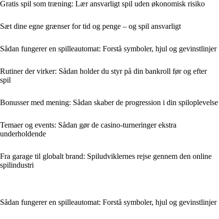
Gratis spil som træning: Lær ansvarligt spil uden økonomisk risiko
Sæt dine egne grænser for tid og penge – og spil ansvarligt
Sådan fungerer en spilleautomat: Forstå symboler, hjul og gevinstlinjer
Rutiner der virker: Sådan holder du styr på din bankroll før og efter
spil
Bonusser med mening: Sådan skaber de progression i din spiloplevelse
Temaer og events: Sådan gør de casino-turneringer ekstra
underholdende
Fra garage til globalt brand: Spiludviklernes rejse gennem den online
spilindustri
Sådan fungerer en spilleautomat: Forstå symboler, hjul og gevinstlinjer