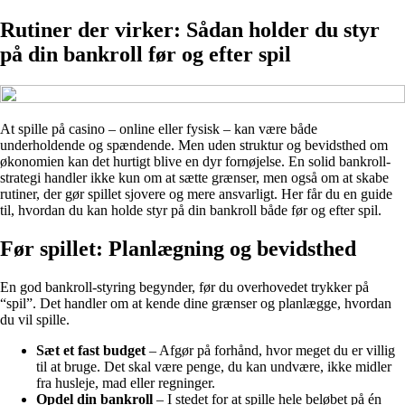
Rutiner der virker: Sådan holder du styr
på din bankroll før og efter spil
At spille på casino – online eller fysisk – kan være både
underholdende og spændende. Men uden struktur og bevidsthed om
økonomien kan det hurtigt blive en dyr fornøjelse. En solid bankroll-
strategi handler ikke kun om at sætte grænser, men også om at skabe
rutiner, der gør spillet sjovere og mere ansvarligt. Her får du en guide
til, hvordan du kan holde styr på din bankroll både før og efter spil.
Før spillet: Planlægning og bevidsthed
En god bankroll-styring begynder, før du overhovedet trykker på
“spil”. Det handler om at kende dine grænser og planlægge, hvordan
du vil spille.
Sæt et fast budget
– Afgør på forhånd, hvor meget du er villig
til at bruge. Det skal være penge, du kan undvære, ikke midler
fra husleje, mad eller regninger.
Opdel din bankroll
– I stedet for at spille hele beløbet på én