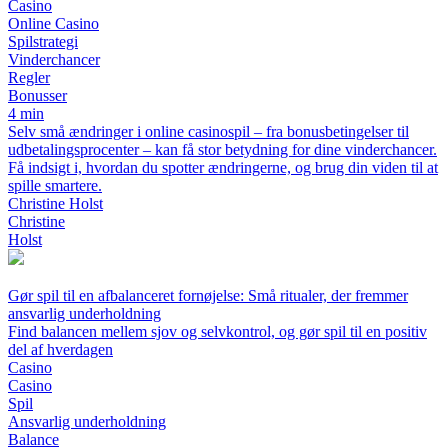
Casino
Online Casino
Spilstrategi
Vinderchancer
Regler
Bonusser
4 min
Selv små ændringer i online casinospil – fra bonusbetingelser til
udbetalingsprocenter – kan få stor betydning for dine vinderchancer.
Få indsigt i, hvordan du spotter ændringerne, og brug din viden til at
spille smartere.
Christine Holst
Christine
Holst
Gør spil til en afbalanceret fornøjelse: Små ritualer, der fremmer
ansvarlig underholdning
Find balancen mellem sjov og selvkontrol, og gør spil til en positiv
del af hverdagen
Casino
Casino
Spil
Ansvarlig underholdning
Balance