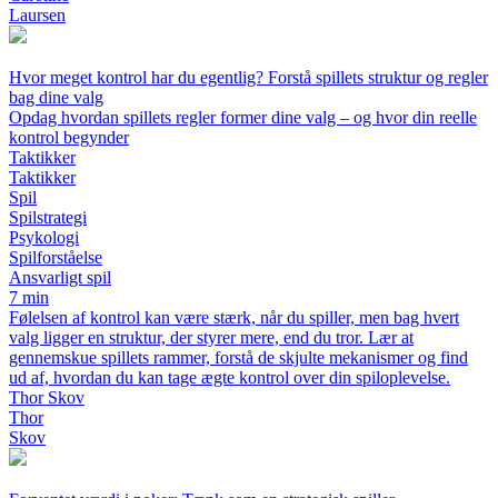
Laursen
Hvor meget kontrol har du egentlig? Forstå spillets struktur og regler
bag dine valg
Opdag hvordan spillets regler former dine valg – og hvor din reelle
kontrol begynder
Taktikker
Taktikker
Spil
Spilstrategi
Psykologi
Spilforståelse
Ansvarligt spil
7 min
Følelsen af kontrol kan være stærk, når du spiller, men bag hvert
valg ligger en struktur, der styrer mere, end du tror. Lær at
gennemskue spillets rammer, forstå de skjulte mekanismer og find
ud af, hvordan du kan tage ægte kontrol over din spiloplevelse.
Thor Skov
Thor
Skov