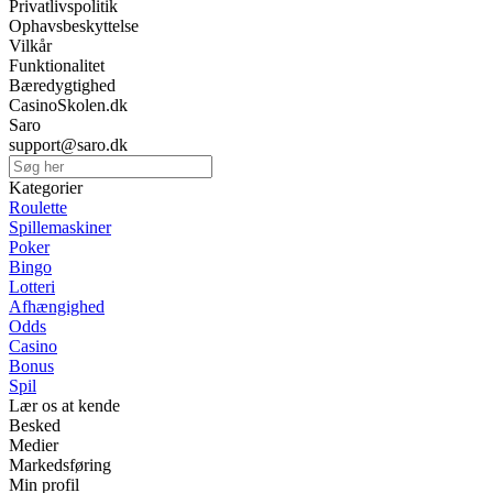
Privatlivspolitik
Ophavsbeskyttelse
Vilkår
Funktionalitet
Bæredygtighed
CasinoSkolen.dk
Saro
support@saro.dk
Kategorier
Roulette
Spillemaskiner
Poker
Bingo
Lotteri
Afhængighed
Odds
Casino
Bonus
Spil
Lær os at kende
Besked
Medier
Markedsføring
Min profil