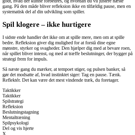
godt, hvad der kunne forbedres, og hvordan du vil justere næste
gang. På den måde bliver refleksion ikke en tilfældig pause, men en
systematisk del af din udvikling som spiller.
Spil klogere – ikke hurtigere
I sidste ende handler det ikke om at spille mere, men om at spille
bedre. Refleksion giver dig mulighed for at forstå dine egne
mønstre, styrker og svagheder. Den hjælper dig med at bevare roen,
når spillet bliver intenst, og med at træffe beslutninger, der bygger på
strategi frem for impuls.
Så næste gang du mærker, at tempoet stiger, og pulsen banker, så
gør det modsatte af, hvad instinktet siger: Tag en pause. Tænk.
Reflektér. Det kan være det mest vindende træk, du foretager.
Taktikker
Taktikker
Spilstrategi
Refleksion
Beslutningstagning
Mentaltræning
Spilpsykologi
Del og vis hjerte
X