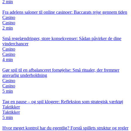
2 min
Fra adelens saloner til online casinoer: Baccarats rejse gennem tiden
Casino
Casino
2 min
Små regelændringer, store konsekvenser: Sådan påvirker de dine
vinderchancer
Casino
Casino
4 min
Gør spil til en afbalanceret fornøjelse: Små ritualer, der fremmer
ansvarlig underholdning
Casino
Casino
5 min
Tag en pause – og spil klogere: Refleksion som strategisk værktøj
Taktikker
Taktikker
5 min
Hvor meget kontrol har du egentlig? Forstå spillets struktur og regler