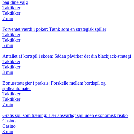
bag dine valg
Taktikker
Taktikker
7 min
Forventet værdi i poker: Tænk som en strategisk spiller
Taktikker
Taktikker
5 min
Antallet af kortspil i skoen: Sådan påvirker det din blackjack-strategi
Taktikker
Taktikker
3 min
Bonusstrategier i praksis: Forskelle mellem bordspil og
spilleautomater
Taktikker
Taktikker
7 min
Gratis spil som træning: Lær ansvarligt spil uden økonomisk risiko
Casino
Casino
3 min