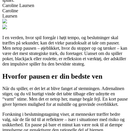
spiller.
Caroline Laursen
Caroline
Laursen
I en verden, hvor spil foregår i højt tempo, og beslutninger skal
træffes på sekunder, kan det virke paradoksalt at tale om pauser.
Men netop pausen – øjeblikket, hvor du stopper op og tænker – kan
være det mest strategiske træk, du foretager. Uanset om du spiller
poker, blackjack eller roulette, er refleksion et værktøj, der adskiller
den impulsive spiller fra den bevidste strateg.
Hvorfor pausen er din bedste ven
Når du spiller, er det let at blive fanget af stemningen. Adrenalinen
stiger, og du vil hurtigt vinde det tabte tilbage eller udnytte en
“varm” stime. Men det er netop her, mange begår fejl. En kort pause
giver hjernen mulighed for at nulstille og genvinde overblikket.
Forskning i beslutningstagning viser, at mennesker træffer bedre
valg, når de får tid til at reflektere – især i situationer med risiko og
usikkerhed. En pause på bare et minut kan være nok til at dæmpe
impulserne og genaktivere den rationelle del af hjernen.