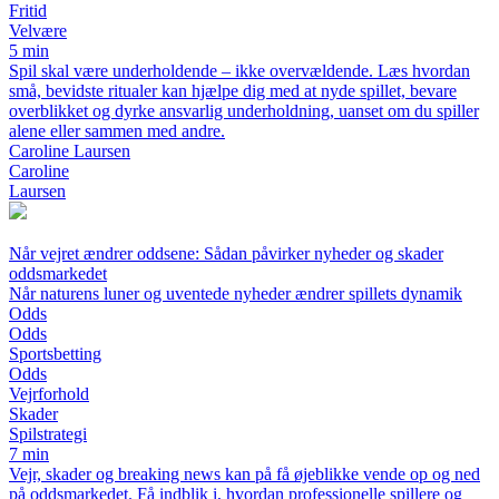
Fritid
Velvære
5 min
Spil skal være underholdende – ikke overvældende. Læs hvordan
små, bevidste ritualer kan hjælpe dig med at nyde spillet, bevare
overblikket og dyrke ansvarlig underholdning, uanset om du spiller
alene eller sammen med andre.
Caroline Laursen
Caroline
Laursen
Når vejret ændrer oddsene: Sådan påvirker nyheder og skader
oddsmarkedet
Når naturens luner og uventede nyheder ændrer spillets dynamik
Odds
Odds
Sportsbetting
Odds
Vejrforhold
Skader
Spilstrategi
7 min
Vejr, skader og breaking news kan på få øjeblikke vende op og ned
på oddsmarkedet. Få indblik i, hvordan professionelle spillere og