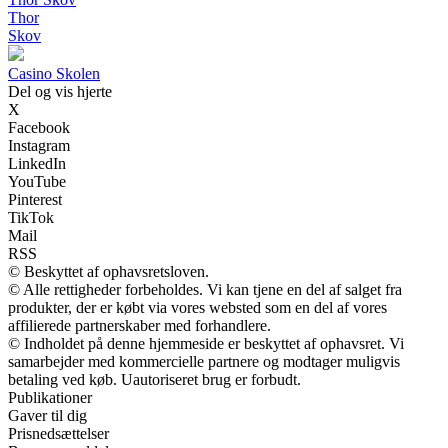
Thor
Skov
Casino Skolen
Del og vis hjerte
X
Facebook
Instagram
LinkedIn
YouTube
Pinterest
TikTok
Mail
RSS
© Beskyttet af ophavsretsloven.
© Alle rettigheder forbeholdes. Vi kan tjene en del af salget fra
produkter, der er købt via vores websted som en del af vores
affilierede partnerskaber med forhandlere.
© Indholdet på denne hjemmeside er beskyttet af ophavsret. Vi
samarbejder med kommercielle partnere og modtager muligvis
betaling ved køb. Uautoriseret brug er forbudt.
Publikationer
Gaver til dig
Prisnedsættelser